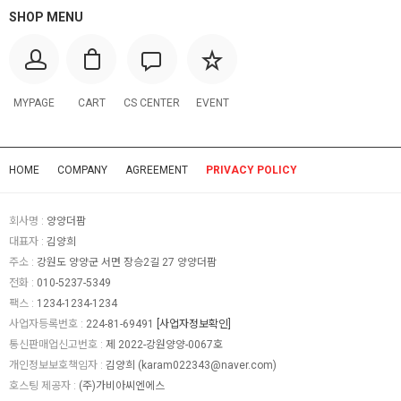
SHOP MENU
MYPAGE
CART
CS CENTER
EVENT
HOME
COMPANY
AGREEMENT
PRIVACY POLICY
회사명 :
양양더팜
대표자 :
김양희
주소 :
강원도 양양군 서면 장승2길 27 양양더팜
전화 :
010-5237-5349
팩스 :
1234-1234-1234
사업자등록번호 :
224-81-69491
[사업자정보확인]
통신판매업신고번호 :
제 2022-강원양양-0067호
개인정보보호책임자 :
김양희 (
karam022343@naver.com
)
호스팅 제공자 :
(주)가비아씨엔에스